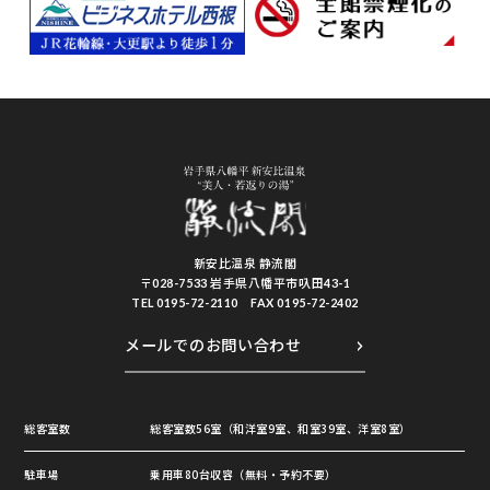
新安比温泉 静流閣
〒028-7533 岩手県八幡平市叺田43-1
TEL 0195-72-2110 FAX 0195-72-2402
メールでのお問い合わせ
総客室数
総客室数56室（和洋室9室、和室39室、洋室8室）
駐車場
乗用車80台収容（無料・予約不要）