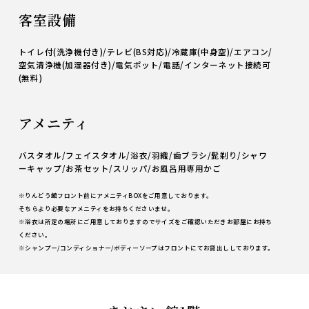
客室設備
トイレ付(洗浄機付き)/テレビ(BS対応)/冷蔵庫(中身空)/
エアコン/
空気清浄機(加湿器付き)/電気ポット/
電話/インターネット接続可
(無料)
アメニティ
バスタオル/フェイスタオル/浴衣/羽織/歯ブラシ/髭剃り/
シャワ
ーキャップ/お茶セット/スリッパ/お風呂用専用かご
※りんどう館フロント前にアメニティBOXをご用意しております。
そちらより必要なアメニティをお持ちくださいませ。
※浴衣は所定の場所にご用意しておりますのでサイズをご確認いただきお部屋にお持ち
ください。
※シャンプー/コンディショナー/ボディーソープはフロントにてお貸出ししております。