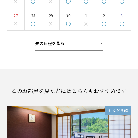
×
〇
×
〇
〇
〇
〇
27
28
29
30
1
2
3
×
〇
×
〇
×
〇
〇
先の日程を見る
このお部屋を見た方にはこちらもおすすめです