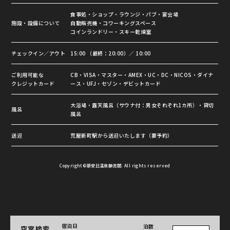
食事処・ショップ・ラウンジ・パブ・宴会場
施設・設備について
自動販売機・コワーキングスペース
コインランドリー・スキー乾燥室
チェックイン／アウト
15:00 （最終：20:00）／ 10:00
ご利用可能な
CB・VISA・マスター・AMEX・UC・DC・NICOS・ダイナ
クレジットカード
ース・UFJ・セゾン・デビットカード
大浴場・露天風呂（サウナ付：男女それぞれ1カ所）・貸切
風呂
風呂
送迎
荒屋新町駅から送迎いたします（要予約）
Copyright ©新安比温泉静流閣. All rights reserved
宿泊日
泊数
空室検索